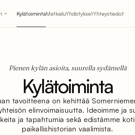
i
Kylätoiminta
Matkailu
Yhdistykset
Yhteystiedot
Pienen kylän asioita, suurella sydämellä
Kylätoiminta
nan tavoitteena on kehittää Somerniemen
äyhteisön elinvoimaisuutta. Ideoimme ja 
nkkeita ja tapahtumia sekä edistämme koti
paikallishistorian vaalimista.