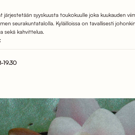
llat järjestetään syyskuusta toukokuulle joka kuukauden v
en seurakuntatalolla. Kyläilloissa on tavallisesti johonki
a sekä kahvittelua.
:
-19.30