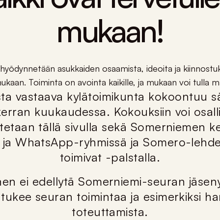
mukaan!
hyödynnetään asukkaiden osaamista, ideoita ja kiinnostu
kaan. Toiminta on avointa kaikille, ja mukaan voi tulla ma
ta vastaava kylätoimikunta kokoontuu sä
kerran kuukaudessa. Kokouksiin voi osalli
moitetaan tällä sivulla sekä Somerniemen k
ja WhatsApp-ryhmissä ja Somero-lehde
toimivat -palstalla.
nen ei edellytä Somerniemi-seuran jäsen
 tukee seuran toimintaa ja esimerkiksi h
toteuttamista.