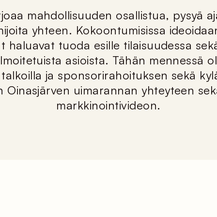
rjoaa mahdollisuuden osallistua, pysyä aja
mijoita yhteen. Kokoontumisissa ideoidaan 
jat haluavat tuoda esille tilaisuudessa se
ilmoitetuista asioista. Tähän mennessä
talkoilla ja sponsorirahoituksen sekä ky
sen Oinasjärven uimarannan yhteyteen sek
markkinointivideon.