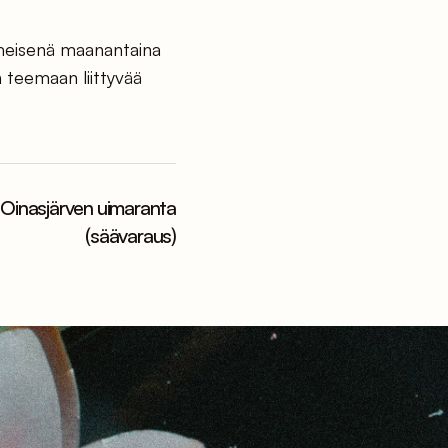
iimeisenä maanantaina
n teemaan liittyvää
Oinasjärven uimaranta
(säävaraus)