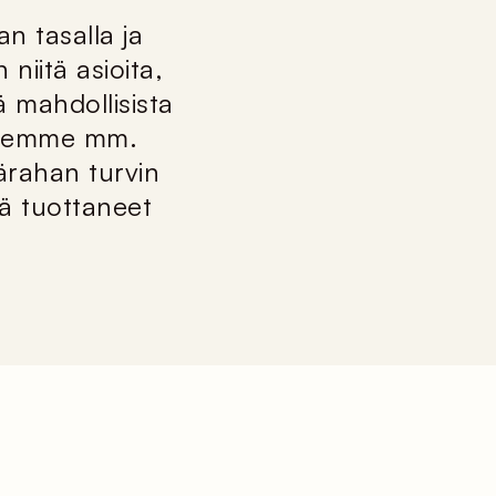
n tasalla ja
niitä asioita,
kä mahdollisista
 olemme mm.
lärahan turvin
ä tuottaneet