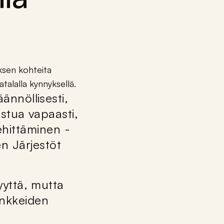
ksen kohteita
talalla kynnyksellä.
ännöllisesti,
stua vapaasti,
ehittäminen -
n Järjestöt
yyttä, mutta
ankkeiden