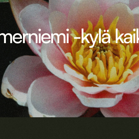
erniemi -kylä kaik