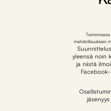
Toiminnassa 
mahdollisuuksien mu
Suunnittelus
yleensä noin 
ja niistä il
Facebook- 
Osallistumi
jäsenyys