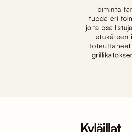
Toiminta ta
tuoda eri toi
joita osallistu
etukäteen 
toteuttaneet 
grillikatok
Kyläillat