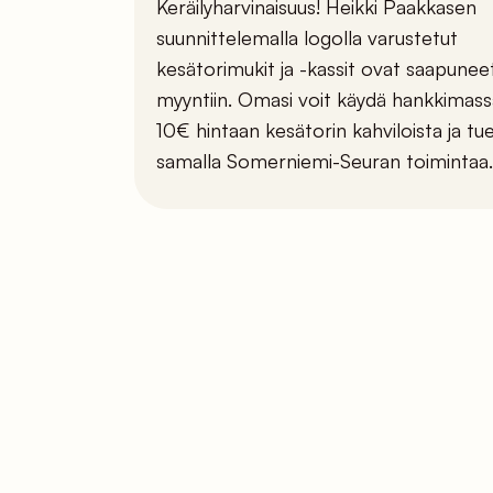
Keräilyharvinaisuus! Heikki Paakkasen
suunnittelemalla logolla varustetut
kesätorimukit ja -kassit ovat saapunee
myyntiin. Omasi voit käydä hankkimass
10€ hintaan kesätorin kahviloista ja tu
samalla Somerniemi-Seuran toimintaa.