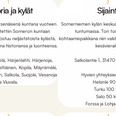
1
2
ria ja kylät
Sijaint
tsenäisenä kuntana vuoteen
Somerniemen kylän keskus 
iitettiin Someron kuntaan
tuntumassa. Tori to
ostuu neljästätoista kylästä,
kohtaamispaikkana niin vakitu
oma historiansa ja luonteensa.
kesävierail
lä, Härjenlahti, Härjenoja,
Salkolantie 1, 3147
eltiäinen, Kopila, Mäyrämäki,
en, Salkola, Suojoki, Vesanoja
Hyvien yhteyksie
ja Viuvala.
Helsinki 9
Turku 100
Salo 50 
Forssa ja Lohj