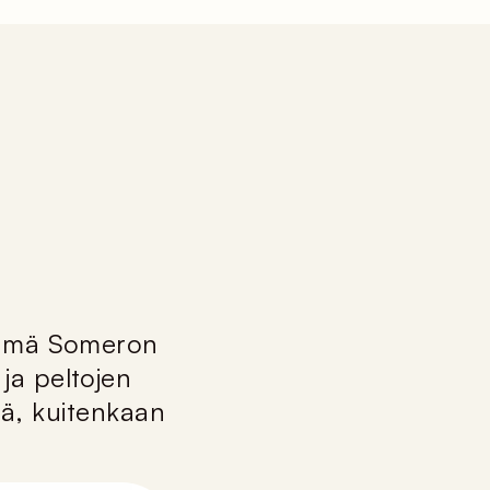
ryhmä Someron
ja peltojen
ää, kuitenkaan