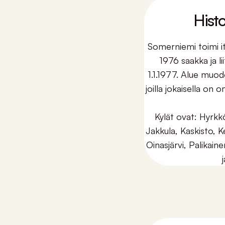
Histo
Somerniemi toimi i
1976 saakka ja l
1.1.1977. Alue muod
joilla jokaisella on 
Kylät ovat: Hyrkkö
Jakkula, Kaskisto, K
Oinasjärvi, Palikain