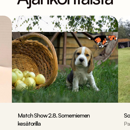
Match Show 2.8. Somerniemen
So
kesätorilla
Pa