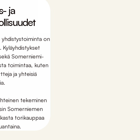
- ja
llisuudet
 yhdistystoiminta on
. Kyläyhdistykset
a sekä Somerniemi-
sta toimintaa, kuten
teja ja yhteisiä
a.
yhteinen tekeminen
äisin Somerniemen
lkasta torikauppaa
uantaina.