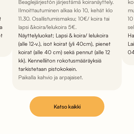
Beaglejärjestön järjestämä koiranäyttely.
ko
Ilmoittautuminen alkaa klo 10, kehät klo
mu
t
11.30. Osallistumismaksu; 10€/ koira tai
10
a
lapsi &koira/lelukoira 5€.
se
et
Näyttelyluokat; Lapsi & koira/ lelukoira
Ha
(alle 12-v.), isot koirat (yli 40cm), pienet
La
koirat (alle 40 cm) sekä pennut (alle 12
04
kk). Kennelliiton rokotusmääräyksiä
tarkistetaan pistokokein.
Paikalla kahvio ja arpajaiset.
Katso kaikki