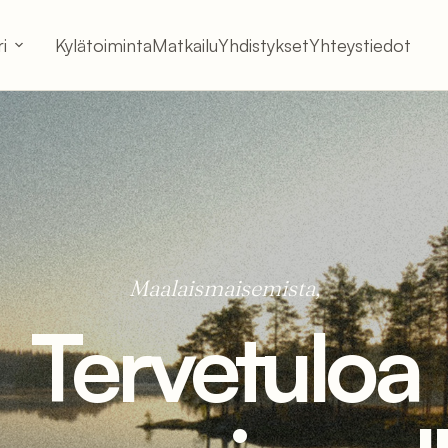
i
Kylätoiminta
Matkailu
Yhdistykset
Yhteystiedot
Maalaismaisemista,
Tervetuloa