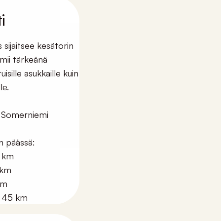
i
sijaitsee kesätorin
imii tärkeänä
isille asukkaille kuin
le.
0 Somerniemi
n päässä:
0 km
 km
km
a 45 km