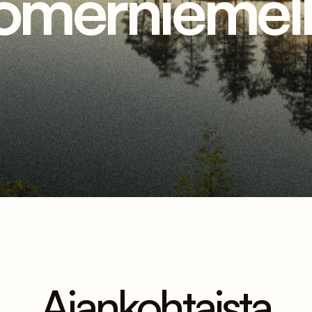
omerniemell
Ajankohtaista