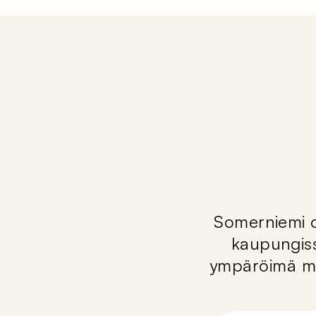
Somerniemi o
kaupungiss
ympäröimä maa