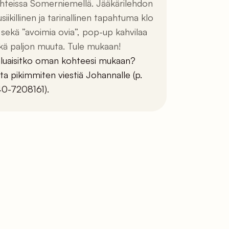
hteissa Somerniemellä. Jääkärilehdon
siikillinen ja tarinallinen tapahtuma klo
 sekä ”avoimia ovia”, pop-up kahvilaa
kä paljon muuta. Tule mukaan!
luaisitko oman kohteesi mukaan?
ita pikimmiten viestiä Johannalle (p.
0-7208161).