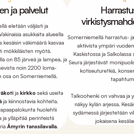
3
4
n ja palvelut
Harrastus
virkistysmahdo
ä eletään väljästi ja
Vakinaisia asukkaita alueella
Somerniemellä harrastus- ja
 kesäisin väkimäärä kasvaa
aktiivista ympäri vuoden
i mökkiläisten myötä.
Kaskistossa ja Salkolass
a on 85 järveä ja lampea, ja
Seura järjestävät monipuoli
tsevista noin 2200 loma-
kotiseuturetkiä, konsert
n osa on Somerniemellä.
tapahtumi
väkoti
ja
kirkko
sekä useita
Talkoohenki on vahvaa ja 
ä
ja kiinnostavia kohteita.
näkyy kylän arjessa. Kes
paapalokunta huolehtii
sydämessä järjestetään vi
 ja ylläpitää perinteistä
jokaisena kesäla
uria
Ämyrin tanssilavalla
.